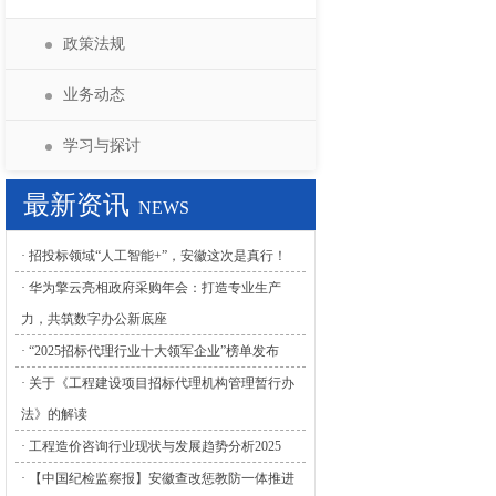
招标答疑
学习与指导
业务动态
政策法规
PPP咨询中心
业务动态
学习与探讨
学习与探讨
最新资讯
NEWS
· 招投标领域“人工智能+”，安徽这次是真行！
· 华为擎云亮相政府采购年会：打造专业生产
力，共筑数字办公新底座
· “2025招标代理行业十大领军企业”榜单发布
· 关于《工程建设项目招标代理机构管理暂行办
法》的解读
· 工程造价咨询行业现状与发展趋势分析2025
· 【中国纪检监察报】安徽查改惩教防一体推进