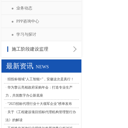
招标答疑
学习与指导
业务动态
PPP咨询中心
学习与探讨
施工阶段建设监理
政策法规
最新资讯
NEWS
业务动态
· 招投标领域“人工智能+”，安徽这次是真行！
· 华为擎云亮相政府采购年会：打造专业生产
学习与探讨
力，共筑数字办公新底座
· “2025招标代理行业十大领军企业”榜单发布
· 关于《工程建设项目招标代理机构管理暂行办
法》的解读