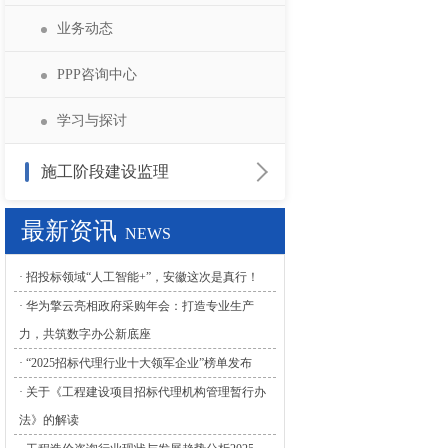
招标答疑
学习与指导
业务动态
PPP咨询中心
学习与探讨
施工阶段建设监理
政策法规
最新资讯
NEWS
业务动态
· 招投标领域“人工智能+”，安徽这次是真行！
· 华为擎云亮相政府采购年会：打造专业生产
学习与探讨
力，共筑数字办公新底座
· “2025招标代理行业十大领军企业”榜单发布
· 关于《工程建设项目招标代理机构管理暂行办
法》的解读