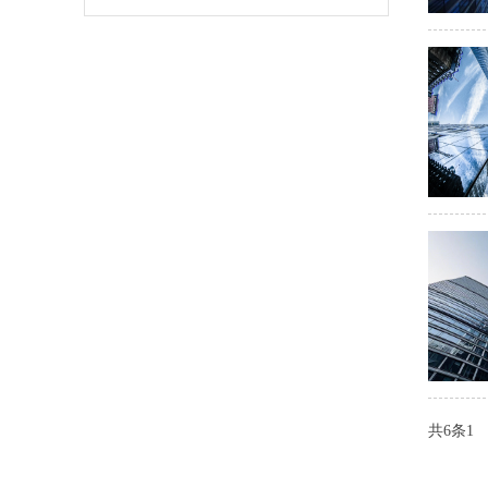
共6条
1